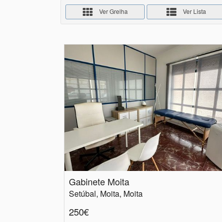
Ver Grelha
Ver Lista
Gabinete Moita
Setúbal, Moita, Moita
250€