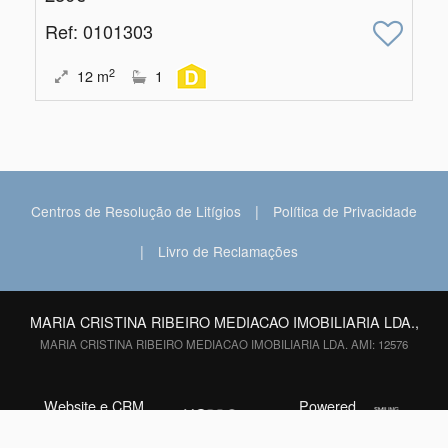
Ref
: 0101303
2
12
m
1
|
Centros de Resolução de Litígios
Política de Privacidade
|
Livro de Reclamações
MARIA CRISTINA RIBEIRO MEDIACAO IMOBILIARIA LDA.,
MARIA CRISTINA RIBEIRO MEDIACAO IMOBILIARIA LDA. AMI: 12576
Website e CRM
Powered
©2026
Imobiliário
by