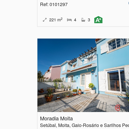
Ref
: 0101297
2
221
m
4
3
Moradia Moita