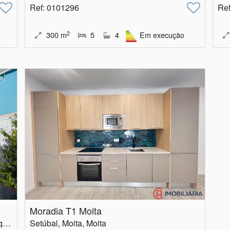
Ref
: 0101296
Re
2
300
m
5
4
Em execução
Moradia T1 Moita
Setúbal, Moita, Gaio-Rosário e Sarilhos Pequenos
Setúbal, Moita, Moita