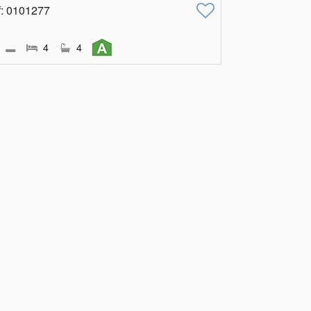
f
: 0101277
4
4