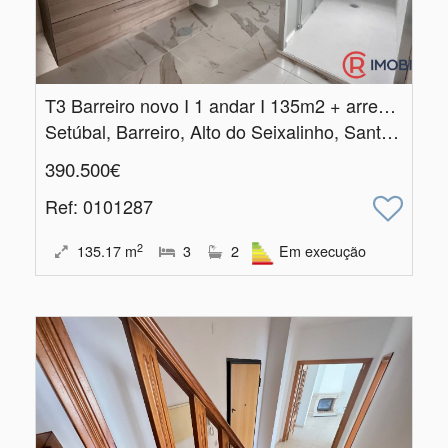
T3 Barreiro novo I 1 andar I 135m2 + arrecadação
Setúbal, Barreiro, Alto do Seixalinho, Santo André e Verderena
390.500€
Ref
: 0101287
2
135.17
m
3
2
Em execução