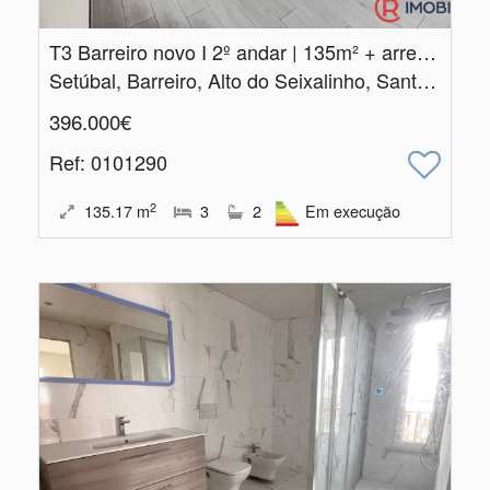
T3 Barreiro novo I 2º andar | 135m² + arrecadação
Setúbal, Barreiro, Alto do Seixalinho, Santo André e Verderena
396.000€
Ref
: 0101290
2
135.17
m
3
2
Em execução