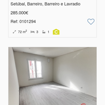
Setúbal, Barreiro, Barreiro e Lavradio
285.000€
Ref
: 0101294
2
72
m
3
1