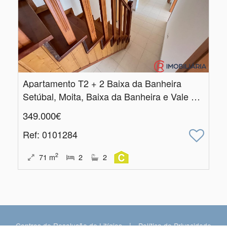
Apartamento T2 + 2 Baixa da Banheira
Setúbal, Moita, Baixa da Banheira e Vale da Amoreira
349.000€
Ref
: 0101284
2
71
m
2
2
|
Centros de Resolução de Litígios
Política de Privacidade