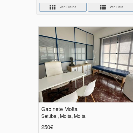
Ver Grelha
Ver Lista
Gabinete Moita
Setúbal, Moita, Moita
250€