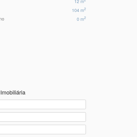
12 m
2
104 m
2
eno
0 m
Imobiliária