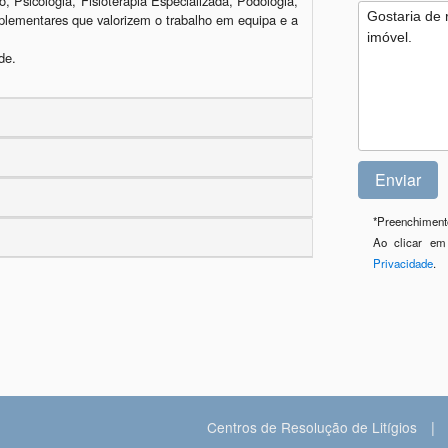
o, Psicologia, Fisioterapia Especializada, Podologia, 
plementares que valorizem o trabalho em equipa e a 
*
Preenchimento
Ao clicar em
Privacidade
.
|
Centros de Resolução de Litígios