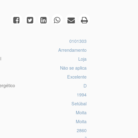
0101303
Arrendamento
l
Loja
Não se aplica
Excelente
ergético
D
1994
Setúbal
Moita
Moita
2860
2