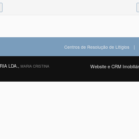
|
Centros de Resolução de Litígios
RIA LDA.,
Website e CRM Imobiliár
MARIA CRISTINA