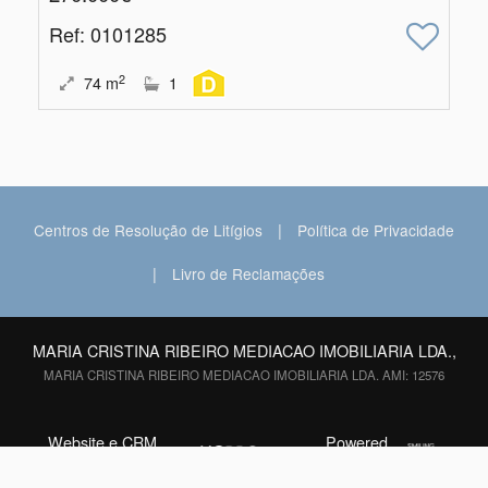
Ref
: 0101285
2
74
m
1
|
Centros de Resolução de Litígios
Política de Privacidade
|
Livro de Reclamações
MARIA CRISTINA RIBEIRO MEDIACAO IMOBILIARIA LDA.,
MARIA CRISTINA RIBEIRO MEDIACAO IMOBILIARIA LDA. AMI: 12576
Website e CRM
Powered
©2026
Imobiliário
by