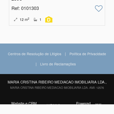
Ref
: 0101303
2
12
m
1
|
Centros de Resolução de Litígios
Política de Privacidade
|
Livro de Reclamações
MARIA CRISTINA RIBEIRO MEDIACAO IMOBILIARIA LDA.,
MARIA CRISTINA RIBEIRO MEDIACAO IMOBILIARIA LDA. AMI: 12576
Website e CRM
Powered
©2026
Imobiliário
by